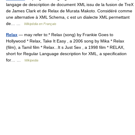
langage de description de document XML issu de la fusion de TreX
de James Clark et de Relax de Murata Makoto. Considéré comme
une alternative à XML Schema, c est un dialecte XML permettant
de… …
Wikipédia en Français
Relax
— may refer to:* Relax (song) by Frankie Goes to
Hollywood * Relax, Take It Easy , a 2006 song by Mika * Relax
(film), a Tamil film * Relax...It s Just Sex , a 1998 film * RELAX,
short for Regular Language description for XML, a specification
for… …
Wikipedia