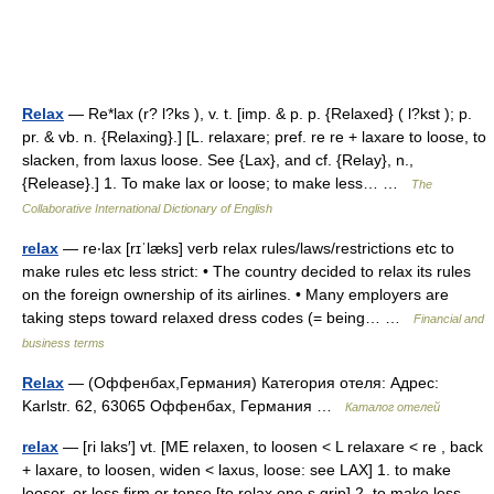
Relax
— Re*lax (r? l?ks ), v. t. [imp. & p. p. {Relaxed} ( l?kst ); p.
pr. & vb. n. {Relaxing}.] [L. relaxare; pref. re re + laxare to loose, to
slacken, from laxus loose. See {Lax}, and cf. {Relay}, n.,
{Release}.] 1. To make lax or loose; to make less… …
The
Collaborative International Dictionary of English
relax
— re‧lax [rɪˈlæks] verb relax rules/​laws/​restrictions etc to
make rules etc less strict: • The country decided to relax its rules
on the foreign ownership of its airlines. • Many employers are
taking steps toward relaxed dress codes (= being… …
Financial and
business terms
Relax
— (Оффенбах,Германия) Категория отеля: Адрес:
Karlstr. 62, 63065 Оффенбах, Германия …
Каталог отелей
relax
— [ri laks′] vt. [ME relaxen, to loosen < L relaxare < re , back
+ laxare, to loosen, widen < laxus, loose: see LAX] 1. to make
looser, or less firm or tense [to relax one s grip] 2. to make less