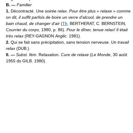
B. —
Familier
1.
Décontracté.
Une soirée relax
.
Pour être plus « relaxe » comme
on dit, il suffit parfois de boire un verre d'alcool, de prendre un
bain chaud, de changer d'air
(
Th
. BERTHERAT, C. BERNSTEIN,
Courrier du corps
, 1980, p. 86).
Pour le dîner, tenue relax! Il était
très relax
(REY-GAGNON
Anglic.
1981).
2.
Qui se fait sans précipitation, sans tension nerveuse.
Un travail
relax
(DUB.).
II. —
Subst. fém.
Relaxation.
Cure de relaxe
(
Le Monde
, 30 août
1955 ds GILB. 1980).