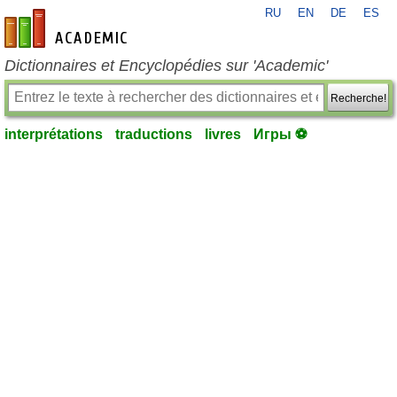
RU
EN
DE
ES
fr-academic.com
Dictionnaires et Encyclopédies sur 'Academic'
Recherche!
interprétations
traductions
livres
Игры ⚽