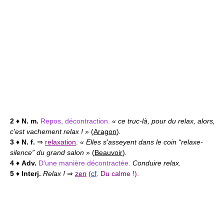
2
♦
N. m.
Repos, décontraction.
« ce truc-là, pour du relax, alors,
c'est vachement relax ! »
(
Aragon
)
.
3
♦
N. f.
⇒
relaxation
.
« Elles s'asseyent dans le coin “relaxe-
silence” du grand salon »
(
Beauvoir
)
.
4
♦
Adv.
D'une manière décontractée.
Conduire relax.
5
♦
Interj.
Relax !
⇒
zen
(
cf
. Du calme !).