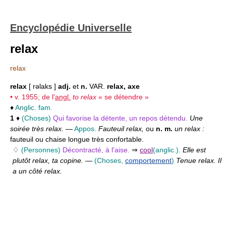
Encyclopédie Universelle
relax
relax
relax
[ rəlaks ]
adj.
et
n.
VAR.
relax, axe
• v. 1955; de l'
angl.
to relax
« se détendre »
♦
Anglic. fam.
1
♦
(Choses)
Qui favorise la détente, un repos détendu.
Une
soirée très relax.
—
Appos.
Fauteuil relax,
ou
n. m.
un relax :
fauteuil ou chaise longue très confortable.
♢
(Personnes)
Décontracté, à l'aise.
⇒
cool
(anglic.).
Elle est
plutôt relax, ta copine.
—
(Choses,
comportement
)
Tenue relax. Il
a un côté relax.