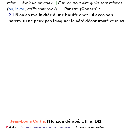
relax.
||
Avoir un air relax.
||
Eux, on peut dire qu'ils sont relaxes
(
ou
,
invar
.,
qu'ils sont relax
).
—
Par ext. (Choses) :
2.1
Nicolas m'a invitée à une bouffe chez lui avec son
harem, tu ne peux pas imaginer le côté décontracté et relax.
Jean-Louis Curtis,
l'Horizon dérobé, t. II, p. 141.
2
Adv.
D'une manière décontractée.
||
Conduisez relax.