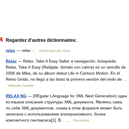
Regardez d'autres dictionnaires:
relax
— relax …
Dictionnaire des rimes
Relax
— Relax, Take It Easy Saltar a navegación, búsqueda
Relax, Take It Easy (Relájate, tómalo con calma) es un sencillo de
2006 de Mika, de su álbum debut Life in Cartoon Motion. En el
Reino Unido, no llegó a las listas la primera versión del vinilo de …
Wikipedia Español
RELAX NG
— (REgular LAnguage for XML Next Generation) один
из языков описания структуры XML документа. Являясь сама
по себе XML документом, схема в этом формате может быть
записана с использованием альтернативного, более
компактного синтаксиса[1]. В… …
Википедия