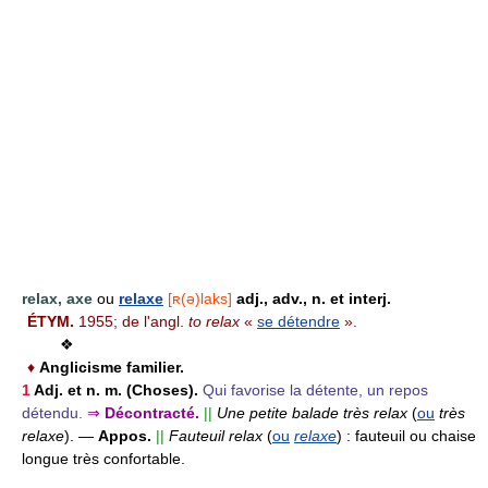
relax, axe
ou
relaxe
[ʀ(ə)laks]
adj., adv., n. et interj.
ÉTYM.
1955; de l'angl.
to relax
«
se détendre
».
❖
♦
Anglicisme familier.
1
Adj. et n. m.
(Choses).
Qui favorise la détente, un repos
détendu.
⇒
Décontracté.
||
Une petite balade très relax
(
ou
très
relaxe
).
—
Appos.
||
Fauteuil relax
(
ou
relaxe
) :
fauteuil ou chaise
longue très confortable.