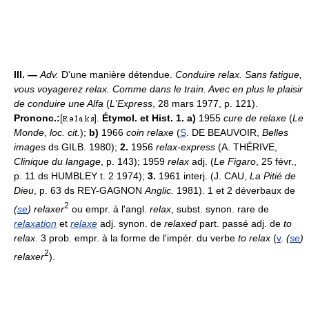
III. —
Adv.
D'une manière détendue.
Conduire relax.
Sans fatigue,
vous voyagerez relax. Comme dans le train. Avec en plus le plaisir
de conduire une Alfa
(
L'Express
, 28 mars 1977, p. 121).
Prononc.:
[
].
Étymol. et Hist. 1. a)
1955
cure de relaxe
(
Le
Monde
,
loc. cit.
);
b)
1966
coin relaxe
(
S
. DE BEAUVOIR,
Belles
images
ds GILB. 1980);
2.
1956
relax-express
(A. THÉRIVE,
Clinique du langage
, p. 143); 1959
relax
adj. (
Le Figaro
, 25 févr.,
p. 11 ds HUMBLEY t. 2 1974);
3.
1961 interj. (J. CAU,
La Pitié de
Dieu
, p. 63 ds REY-GAGNON
Anglic.
1981). 1 et 2 déverbaux de
2
(
se
) relaxer
ou empr. à l'angl.
relax
, subst. synon. rare de
relaxation
et
relaxe
adj. synon. de
relaxed
part. passé adj. de
to
relax
. 3 prob. empr. à la forme de l'impér. du verbe
to relax
(
v
.
(
se
)
2
relaxer
).