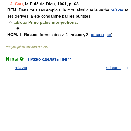
J. Cau,
la Pitié de Dieu, 1961, p. 63.
REM.
Dans tous ses emplois, le mot, ainsi que le verbe
relaxer
et
ses dérivés, a été condamné par les puristes.
➪
tableau
Principales interjections.
❖
HOM.
1.
Relaxe,
formes des v.
1.
relaxer,
2.
relaxer
(
se
).
Encyclopédie Universelle
.
2012
.
Игры ⚽
Нужно сделать НИР?
relaver
relaxant