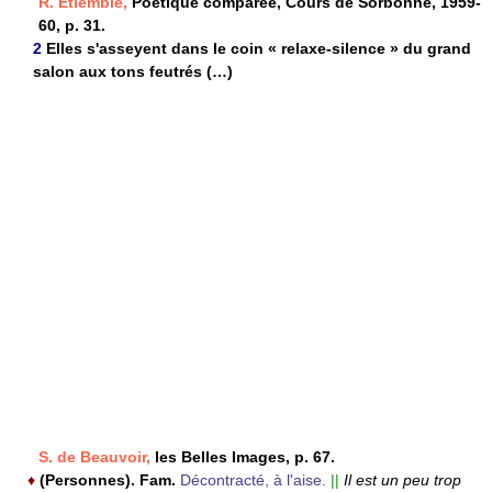
R. Étiemble,
Poétique comparée, Cours de Sorbonne, 1959-
60, p. 31.
2
Elles s'asseyent dans le coin « relaxe-silence » du grand
salon aux tons feutrés (…)
S. de Beauvoir,
les Belles Images, p. 67.
♦
(Personnes). Fam.
Décontracté, à l'aise.
||
Il est un peu trop