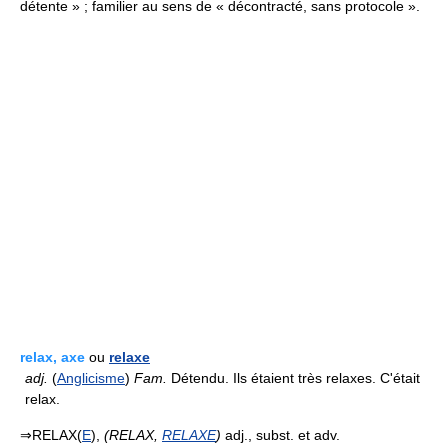
détente » ; familier au sens de « décontracté, sans protocole ».
relax, axe
ou
relaxe
adj.
(
Anglicisme
)
Fam.
Détendu. Ils étaient très relaxes. C'était
relax.
⇒RELAX(
E
),
(RELAX,
RELAXE
)
adj., subst. et adv.