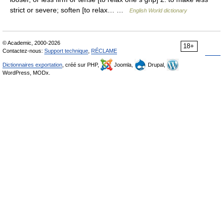
strict or severe; soften [to relax… …
English World dictionary
© Academic, 2000-2026
18+
Contactez-nous:
Support technique
,
RÉCLAME
Dictionnaires exportation
, créé sur PHP,
Joomla,
Drupal,
WordPress, MODx.