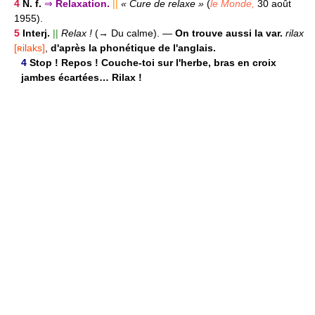
4
N. f.
⇒
Relaxation.
||
« Cure de relaxe »
(
le Monde,
30 août
1955).
5
Interj.
||
Relax !
(→ Du calme).
—
On trouve aussi la var.
rilax
[ʀilaks]
,
d'après la phonétique de l'anglais.
4
Stop ! Repos ! Couche-toi sur l'herbe, bras en croix
jambes écartées… Rilax !